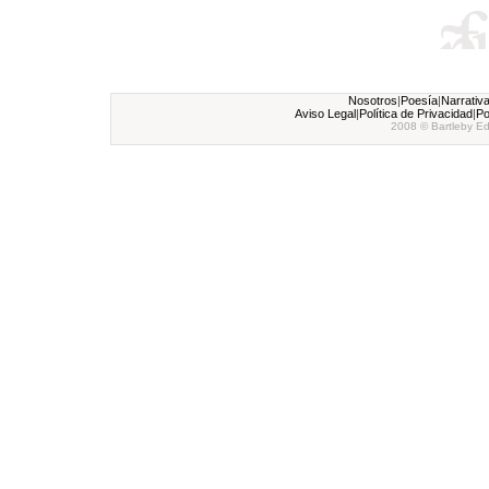
Nosotros
|
Poesía
|
Narrativ
Aviso Legal
|
Política de Privacidad
|
Po
2008 © Bartleby Ed