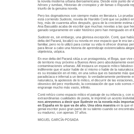
la novela moderna urbana iberoamericana. Desde este punto de v
héroes y tumbas, Historias de cronopios y de famas
o
Rayuela
re
triunfo de la genuina novela.
Pero los dogmatismos son siempre malos en literatura. Lo prueba 
está corriendo
Sudeste,
novela de Haroldo Conti que se publicó e
hoy, más de cuarenta años después, goza de la creciente estima de 
Ana Basualdo acaba de escribir que muchas novelas a las que he
ganado seguramente en valor histórico pero han menguado en el lit
Sudeste
es, sin embargo, una gloriosa excepción. Conti, que había
delta del Paraná, localizó su novela en ese espacio que le era tan
familiar, pero no lo utilizó para contar su vida ni ofrecer dramas pe
para llevar a cabo una historia de aprendizaje existencialista alego
objetivista, utópica.
En ese delta del Paraná sitúa a un protagonista, el Boga, que vive
de territorio muy próximo a Buenos Aires pero absolutamente exen
contaminaciones urbanas. Allí instaura un espacio mítico fabuloso
indiferente que el autor hable de sí mismo o hable de la naturaleza:
es su instalación en el mito, en una selva que es bastante más que
paradisíaca e infernal a un tiempo. lo verdaderamente pertinente es
naturaleza, la apoteosis de lo mítico, el discurrir de las estacione
obsesivo del perz moribundo, la constatación de que solo somos r
engranaje mucho más vasto, infinito.
Conti rehízo como espacio mítico el paisaje de su infancia y, con 
extraordinarias cualidades de poeta, le imprimió un acento inolvida
nos atrevemos a decir que
Sudeste
es la novela más importa
en España en lo que va de año. Una obra maestra
en la que el
genial escritor puso gran parte de su talento cuando se encontraba
su madurez, con apenas 37 años.
MIGUEL GARCÍA-POSADA