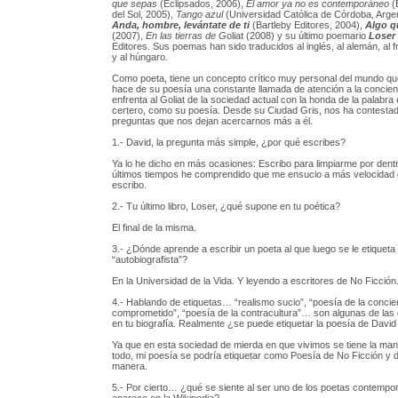
que sepas
(Eclipsados, 2006),
El amor ya no es contemporáneo
(E
del Sol, 2005),
Tango azul
(Universidad Católica de Córdoba, Argen
Anda, hombre, levántate de ti
(Bartleby Editores, 2004),
Algo q
(2007),
En las tierras de G
oliat (2008) y su último poemario
Loser
Editores. Sus poemas han sido traducidos al inglés, al alemán, al f
y al húngaro.
Como poeta, tiene un concepto crítico muy personal del mundo qu
hace de su poesía una constante llamada de atención a la concien
enfrenta al Goliat de la sociedad actual con la honda de la palabra 
certero, como su poesía. Desde su Ciudad Gris, nos ha contesta
preguntas que nos dejan acercarnos más a él.
1.- David, la pregunta más simple, ¿por qué escribes?
Ya lo he dicho en más ocasiones: Escribo para limpiarme por dentr
últimos tiempos he comprendido que me ensucio a más velocidad 
escribo.
2.- Tu último libro, Loser, ¿qué supone en tu poética?
El final de la misma.
3.- ¿Dónde aprende a escribir un poeta al que luego se le etiquet
“autobiografista”?
En la Universidad de la Vida. Y leyendo a escritores de No Ficción
4.- Hablando de etiquetas… “realismo sucio”, “poesía de la concien
comprometido”, “poesía de la contracultura”… son algunas de las
en tu biografía. Realmente ¿se puede etiquetar la poesía de Davi
Ya que en esta sociedad de mierda en que vivimos se tiene la maní
todo, mi poesía se podría etiquetar como Poesía de No Ficción y 
manera.
5.- Por cierto… ¿qué se siente al ser uno de los poetas contemp