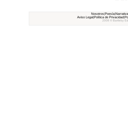
Nosotros
|
Poesía
|
Narrativ
Aviso Legal
|
Política de Privacidad
|
Po
2008 © Bartleby Ed