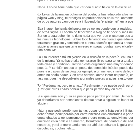
aparece en la Wikipedia?
Nada. Eso no tiene nada que ver con el acto físico de la escritura.
6.- Lejos de la imagen bohemia del poeta, te has adaptado a los ti
página web y blog, te prodigas en publicaciones en la red, coment
de otros autores ¿en qué está influyendo la “era internet” en la po
Esa imagen bohemia del poeta no se corresponde con la realidad.
de otros siglos. El hecho de tener web o blog no te hace ni más n
Ser un artista bohemio no tiene nada que ver con el uso que ese a
las nuevas tecnologías. Sobre todo teniendo en cuenta que admini
totalmente gratuito y teniendo en cuenta además que con la conexió
siquiera tienes que gastarte un euro en pagar cuotas, solo el café
una zona wifi.
La Era Internet está influyendo en la difusión de la poesía, en una
de la misma. Ya no hace falta comprarse libros para tener a tu a
toda clase y condición. También está originando una mayor democr
poesía. Y también en que un poeta desconocido, inédito, puede da
poesía a través de su blog por ejemplo a un número infinito de lec
antes no podía hacer. Y en este sentido, como lector de poesía, e
fascina, pues he descubierto a grandes poetas gracias a esto que 
7.- “Perdóname, pero te amo…” Realmente, ¿se puede pedir perd
¿Por qué otras cosas habría que pedir perdón hoy en día?
Si el que ama soy yo, sí se puede pedir perdón por amar. De hec
yo deberíamos ser conscientes de que amar a alguien es hacer su
alguien.
Habría que pedir perdón por tantas cosas que la lista sería infinita
deberíamos pedir perdón por entretenernos con chorradas o por e
enganchados al consumismo puro y duro mientras convivimos co
duermen en la calle o se mueren, literalmente, de hambre o de sed
nosotros, yo el primero, andamos por ahí derrochando la guita en
discotecas, coches, etc…