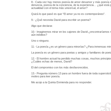
8.- Cada vez hay menos poesía de amor-desamor y más poesía so
denuncia, poesía de la conciencia, de la experiencia… ¿qué está 
actualidad con el tema más universal, el amor?
Quizá lo que pasé es que “El amor ya no es contemporáneo”.
9.- ¿Qué necesita David para escribir un poema?
Algo que declarar.
10.- Imaginemos mirar en los cajones de David ¿encontraríamo
aún inéditos?
Uno o ninguno.
11.- La poesía ¿es un género para minorías? ¿Para inmensas min
La poesía es un género para poetas y amigos y familiares de poet
12.- El hombre actual ha perdido muchas cosas, muchos principio
¿Cuáles echas de menos, David?
El del compromiso con los más desfavorecidos.
13.- Pregunta número 13 para un hombre fuera de toda superstici
motivo para leer poesía.
Me acojo a la Quinta Enmienda para no responder.