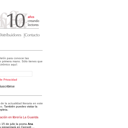
letín para conocer las
 primera mano. Sólo tienes que
ectrónico aquí:
 de Privacidad
Suscribirse
e la actualidad literaria en este
os.
También puedes visitar la
pleta.
ción en librería La Guarida
 15 de julio la poeta
Ana
s
presentará en Cercedi ...