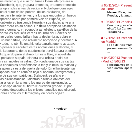
que mereció que el actor James Dean interpretara a
e Steinbeck, que, ya para entonces, era comprometido
# 05/11/2014 Present
ias oprimidas antes de recibir el Nobel que consagró
de Libros
Fue el autor de los pobres, de los olvidados, de
Manuel Rico
, dir
ban para terratenientes y a los que encontró un hueco
Poesía, y la auto
ue aparece ahora por primera vez en España, un
# 19/06/2014 2ª edici
cubierto su trastienda literaria y sus dudas ante una
Con una gran aflu
cer mella en su ánimo. Un título apropiado Steinbeck
el café La Canton
o y cercano, y reconocía así el efecto salvífico de la
Tarragona ...
crito los dieciséis versos del libro del Génesis de
te verlos como brillan, hasta deslumbrar, sobre el
# 17/12/2013 Presen
un buen título, uno realmente apropiado y hermoso. A
en Madrid
y todo, no sé. Es una historia extraña que te atrapa».
El 17 de diciembre
o pensar y escribir» estas anotaciones y decidió, al
presentaremos
Sa
e la derecha de su cuaderno le serviría para escribir
...
izquierdo para el diario. En este libro, el novelista,
poblaban su país, elabora una crítica social sin
# 04/03/2013 Present
ura sin moldes ni vallas. Con cada una de sus cartas
(Madrid) 5/03/13
e conceptos antinómicos: lo feo y lo bello, la maldad y
Presentamos en Ma
Vida (metro Ópera)
e quien ya está de vuelta de todo. En el horizonte, su
mú ...
apados que se reunían bajo el apellido «inmigrante» y
azo de sus compatriotas. Steinbeck se afanó en
as circunstancias. Mientras escribía «Al este del
ar a los emigrantes y los muros de intolerancia, y,
e un tipo al que su tierra le quedaba grande. Y, por
 cómo detestaba a los críticos, aquellos que el propio
u obra como los «Hemingway en horas bajas».
<<volver