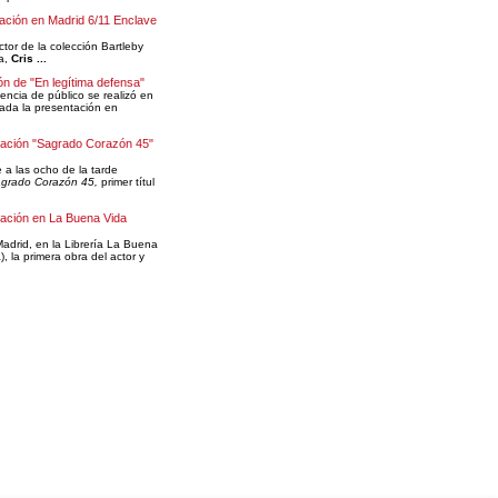
ación en Madrid 6/11 Enclave
ector de la colección Bartleby
ra,
Cris ...
ón de "En legítima defensa"
encia de público se realizó en
ada la presentación en
tación "Sagrado Corazón 45"
 a las ocho de la tarde
grado Corazón 45,
primer títul
ación en La Buena Vida
drid, en la Librería La Buena
, la primera obra del actor y