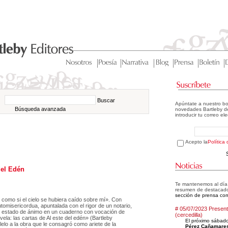
Buscar
Apúntate a nuestro bo
Búsqueda avanzada
novedades Bartleby de
introducir tu correo el
Acepto la
Política
del Edén
Te mantenemos al día d
resumen de destacad
sección de prensa com
, como si el cielo se hubiera caído sobre mí». Con
tomisericordua, apuntalada con el rigor de un notario,
# 05/07/2023 Presenta
estado de ánimo en un cuaderno con vocación de
(cercedilla)
vela: las cartas de Al este del edén» (Bartleby
El próximo sábado
alelo a la obra que le consagró como ariete de la
Pérez Cañamare