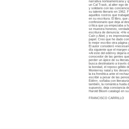
narrativa norteamericana y 
un Cal Trask, al alter ego d
y solidario con las concienc
su talento literario en 1962. 
aquellos rostros que trabaja
en su escritura. El libro, q
confesionario que deja al des
crítica que ya empezaba a ha
se muestra honesto, verdader
escritura de denuncia: «He es
Caín y Abel, y es impresionan
papel. Creo que he dado con 
lo mejor escribo otra página 
El autor consideró «necesari
día siguiente que el margen d
«Al este del edén»y dejaría el 
conocedor de las gentes que 
perder un ápice de su literat
busca destinatario a través d
la bondad, el reposo gélido d
Monterrey natal y los desarr
la ira frenética ante el rech
escribir a pesar de las penos
Edén», soñaba con literaturiz
también, la romántica huida d
supuesto, deja constancia de
Harold Bloom catalogó en s
FRANCISCO CARRILLO