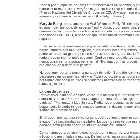
Poco a poco, aquellos apuntes se transformaron en poemas, que
cobraron forma de libro:
Elegía
. Un grito de dolor que deslumbró a 
(Premio Nacional del Círculo de Críticos de EEUU) y que hace u
apareció por primera vez en español (Bartleby Editores).
Mary Jo Bang
, poeta amante de Walt Whitman, Emily Dickinson 
es una mujer menuda, de aspecto frágil y dulce, y con unos ojos
demuestran la curiosidad con la que ataca cada uno de sus poema
reconocidos en EEUU, a pesar de que hasta ahora no hayan sido 
español.
En el restaurante madrileño en el que se celebra este encuentro, re
noche infausta con una voz grave, aunque con leves requiebros. 
primeras notas surgieron porque necesitaba hablar y esa era la ú
tenía en esos momentos", sostiene. Confiesa que tuvo ciertos repa
nunca quiso ser una poeta sentimental: "Rompía con mis propias 
dije que no tenía nada que perder".
No obstante, para no sentir la punzada del dolor, Bang decidió intr
personajes en los poemas: ella y él. "Ella soy yo, pero tampoco s
personaje que habla de esos sentimientos mientras yo permanezco
cámara", explica.
La caja de cenizas
Pero el dolor está ahí, en cada verso. Y a medida que transcurren
cobra mayor nitidez. Como esa imagen que describe a su hijo com
cenizas". "Me gusta la idea de caja. Podía haber puesto las ceniz
bonita, pero lo cierto es que, cuando queman a alguien, lo que te d
señala sin autocompasión.
En el poemario hay una opresiva sensación de que la muerte pod
evitado. "La culpabilidad es inevitable. Lo que no creo es que escr
poemas haya podido sacar de mí esa sensación", admite.
Como tampoco cree en el desconsuelo como motor para la creativ
aflicción no me impulsa a escribir. De hecho, en un estado de gran