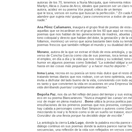
autoras de los 70, tenemos a Nuria Mezquita, que reinventa mitos
Marilyn, Alicia o Juana de Arco, ideales que parecen ser un claro r
autora, acidez en su poema
Vox populi
, critica de un tiempo
que le toca, versos en suma que buscan la perfección..”
En cada 
alambre que sujeta mis/ quejas,/ para convenceros a todos de qu
nadie.
”
Ana Pérez Cañamares
, inaugura el grupo final de poetas de esta 
aquellas que se incardinan en el grupo de los 60 que aquí se reco
poemas que nos hablan de las generaciones de madres, abuelas y 
tono coloquial y directo que hablan del dolor, la gestación y de la v
follamos, morimos) un verso que aúna bastante bien toda su temát
poemas frescos que también reflejan el mundo y su dualidad del do
Morano
, autora de la que se extrae el título de esta antología, y que
verso de Concha García como cita de sus poemas, toca temas act
el empleo, en día a día y la vida que nos rodea y su soledad, tono 
humor en algunos poemas como Soledad: “
La soledad obliga/ a se
hasta en las cosas más pequeñas/ -y a hacer mucho deporte-.
”
Inma Luna
, recrea en su poesía un tono más dulce que el resto d
tratando temas diarios que nos rodean, con un tono optimista, un
invita a disfrutar del lado bueno de la vida, conviviendo con todo aq
es tanto y que convierten la vida en ocasiones en una Empresa Va
vida derribando puertas/ completamente abiertas.
”
Begoña Paz
, nos da un fiel reflejo del paso del tiempo y sus estr
eco en su poema Blancanieves: “
Nunca imaginé/ las canas/ en mi/
voz de mujer en plena madurez .
Bono
utiliza la prosa poética par
ensoñaciones de los primeros poemas que nos presenta, compos
hay cabida a personajes como Bart Simpson o autores como Davi
mezclando lo real y lo ficticio como si de un sueño se tratase, escr
González da una fiesta porque ha decidido dejar de escribir.
”
La antología la cierra
Lola Lugo
, donde la palabra escrita parece 
diálogo continuo en sus poemas donde la autora parece narrar hist
secuencias, una reflexión de la vida son reflejados en versos como