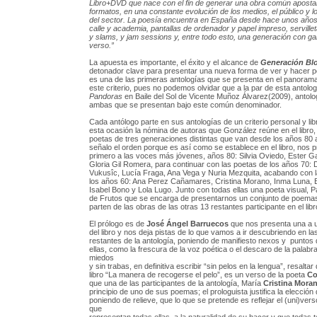
Libro+DVD que nace con el fin de generar una obra común apost
formatos, en una constante evolución de los medios, el público y l
del sector. La poesía encuentra en España desde hace unos años,
calle y academia, pantallas de ordenador y papel impreso, serville
y slams, y jam sessions y, entre todo esto, una generación con gan
verso.”
La apuesta es importante, el éxito y el alcance de
Generación Bl
detonador clave para presentar una nueva forma de ver y hacer po
es una de las primeras antologías que se presenta en el panorama
este criterio, pues no podemos olvidar que a la par de esta antolo
Pandoras
en Baile del Sol de Vicente Muñoz Álvarez(2009), antolo
ambas que se presentan bajo este común denominador.
Cada antólogo parte en sus antologías de un criterio personal y lib
esta ocasión la nómina de autoras que González reúne en el libro,
poetas de tres generaciones distintas que van desde los años 80 a
señalo el orden porque es así como se establece en el libro, nos 
primero a las voces más jóvenes, años 80: Silvia Oviedo, Ester 
Gloria Gil Romera, para continuar con las poetas de los años 70:
Vukusîc, Lucía Fraga, Ana Vega y Nuria Mezquita, acabando con 
los años 60: Ana Perez Cañamares, Cristina Morano, Inma Luna,
Isabel Bono y Lola Lugo. Junto con todas ellas una poeta visual, P
de Frutos que se encarga de presentarnos un conjunto de poemas
parten de las obras de las otras 13 restantes participante en el libr
El prólogo es de
José Ángel Barruecos
que nos presenta una a u
del libro y nos deja pistas de lo que vamos a ir descubriendo en la
restantes de la antología, poniendo de manifiesto nexos y puntos 
ellas, como la frescura de la voz poética o el descaro de la palabra,
miedos
y sin trabas, en definitiva escribir “sin pelos en la lengua”, resaltar q
libro “La manera de recogerse el pelo”, es un verso de la poeta
Co
que una de las participantes de la antología, María
Cristina Mora
principio de uno de sus poemas; el prologuista justifica la elección de
poniendo de relieve, que lo que se pretende es reflejar el (uni)vers
que