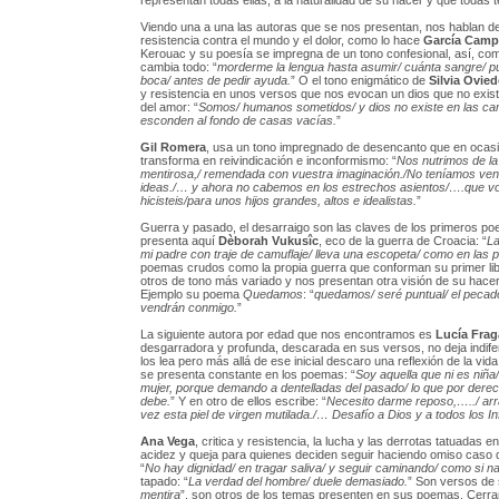
representan todas ellas, a la naturalidad de su hacer y que todas
Viendo una a una las autoras que se nos presentan, nos hablan d
resistencia contra el mundo y el dolor, como lo hace
García Cam
Kerouac y su poesía se impregna de un tono confesional, así, como
cambia todo: “
morderme la lengua hasta asumir/ cuánta sangre/ pu
boca/ antes de pedir ayuda.
” O el tono enigmático de
Silvia Ovie
y resistencia en unos versos que nos evocan un dios que no exist
del amor: “
Somos/ humanos sometidos/ y dios no existe en las c
esconden al fondo de casas vacías.
”
Gil Romera
, usa un tono impregnado de desencanto que en ocas
transforma en reivindicación e inconformismo: “
Nos nutrimos de la
mentirosa,/ remendada con vuestra imaginación./No teníamos ve
ideas./… y ahora no cabemos en los estrechos asientos/….que v
hicisteis/para unos hijos grandes, altos e idealistas.
”
Guerra y pasado, el desarraigo son las claves de los primeros p
presenta aquí
Dèborah Vukusîc
, eco de la guerra de Croacia: “
La
mi padre con traje de camuflaje/ lleva una escopeta/ como en las p
poemas crudos como la propia guerra que conforman su primer lib
otros de tono más variado y nos presentan otra visión de su hacer
Ejemplo su poema
Quedamos
: “
quedamos/ seré puntual/ el peca
vendrán conmigo.
”
La siguiente autora por edad que nos encontramos es
Lucía Frag
desgarradora y profunda, descarada en sus versos, no deja indife
los lea pero más allá de ese inicial descaro una reflexión de la vid
se presenta constante en los poemas: “
Soy aquella que ni es niña/
mujer, porque demando a dentelladas del pasado/ lo que por derec
debe.
” Y en otro de ellos escribe: “
Necesito darme reposo,…../ ar
vez esta piel de virgen mutilada./… Desafío a Dios y a todos los I
Ana Vega
, critica y resistencia, la lucha y las derrotas tatuadas en 
acidez y queja para quienes deciden seguir haciendo omiso caso d
“
No hay dignidad/ en tragar saliva/ y seguir caminando/ como si n
tapado: “
La verdad del hombre/ duele demasiado.
” Son versos de
mentira
”, son otros de los temas presenten en sus poemas. Cerra