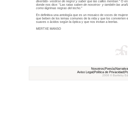
divertido- vestirse de negro/ y saber que las calles mentían.
” O en
donde nos dice: “
Las ratas saben de nosotros- y también las arañ
como lágrimas negras del techo.
”
En definitiva una antología que es un mosaico de voces de mujere
que beben de los temas comunes de la vida y que los convierten 
suaves o ácidos según la óptica y que nos invitan a leerlas.
MERTXE MANSO
Nosotros
|
Poesía
|
Narrativ
Aviso Legal
|
Política de Privacidad
|
Po
2008 © Bartleby Ed