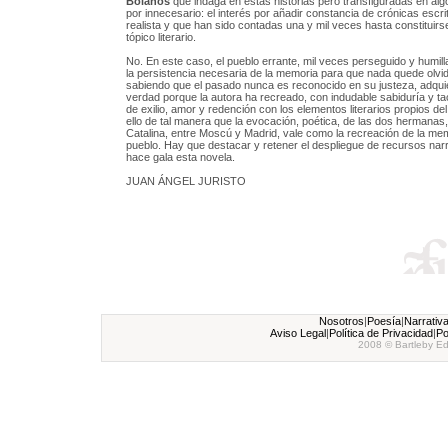
Bolaños
que indaga en estas historias pero transfiguradas en algo
por innecesario: el interés por añadir constancia de crónicas escr
realista y que han sido contadas una y mil veces hasta constituirs
tópico literario.
No. En este caso, el pueblo errante, mil veces perseguido y humill
la persistencia necesaria de la memoria para que nada quede olvid
sabiendo que el pasado nunca es reconocido en su justeza, adqui
verdad porque la autora ha recreado, con indudable sabiduría y tac
de exilio, amor y redención con los elementos literarios propios del
ello de tal manera que la evocación, poética, de las dos hermanas,
Catalina, entre Moscú y Madrid, vale como la recreación de la me
pueblo. Hay que destacar y retener el despliegue de recursos nar
hace gala esta novela.
JUAN ÁNGEL JURISTO
Nosotros
|
Poesía
|
Narrativ
Aviso Legal
|
Política de Privacidad
|
Po
2008 © Bartleby Ed