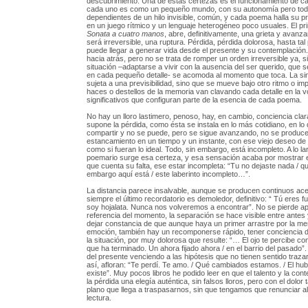
descubrimiento. Una de estas certezas es el funcionamiento de 
cada uno es como un pequeño mundo, con su autonomía pero to
dependientes de un hilo invisible, común, y cada poema halla su pro
en un juego rítmico y un lenguaje heterogéneo poco usuales. El p
Sonata a cuatro manos
, abre, definitivamente, una grieta y avanzar
será irreversible, una ruptura. Pérdida, pérdida dolorosa, hasta tal
puede llegar a generar vida desde el presente y su contemplación.
hacia atrás, pero no se trata de romper un orden irreversible ya, s
situación –adaptarse a vivir con la ausencia del ser querido, que 
en cada pequeño detalle- se acomoda al momento que toca. La sin
sujeta a una previsibilidad, sino que se mueve bajo otro ritmo o imp
haces o destellos de la memoria van clavando cada detalle en la vo
significativos que configuran parte de la esencia de cada poema.
No hay un lloro lastimero, penoso, hay, en cambio, conciencia clar
supone la pérdida, como ésta se instala en lo más cotidiano, en lo
compartir y no se puede, pero se sigue avanzando, no se produc
estancamiento en un tiempo y un instante, con ese viejo deseo de 
como si fueran lo ideal. Todo, sin embargo, está incompleto. A lo l
poemario surge esa certeza, y esa sensación acaba por mostrar 
que cuenta su falta, ese estar incompleta: “Tu no dejaste nada / qu
embargo aquí está / este laberinto incompleto…”.
La distancia parece insalvable, aunque se producen continuos ac
siempre el último recordatorio es demoledor, definitivo: “ Tú eres f
soy hojalata. Nunca nos volveremos a encontrar”. No se pierde a
referencia del momento, la separación se hace visible entre antes 
dejar constancia de que aunque haya un primer arrastre por la mem
emoción, también hay un recomponerse rápido, tener conciencia de
la situación, por muy dolorosa que resulte: “… El ojo te percibe co
que ha terminado. Un ahora fijado ahora / en el barrio del pasado”.
del presente venciendo a las hipótesis que no tienen sentido traza
así, afloran: “Te perdí. Te amo. / Qué cambiados estamos. / El hub
existe”. Muy pocos libros he podido leer en que el talento y la con
la pérdida una elegía auténtica, sin falsos lloros, pero con el dolor 
plano que llega a traspasarnos, sin que tengamos que renunciar al
lectura.