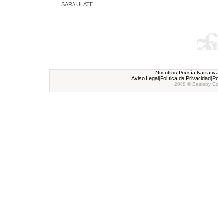
SARA ULATE
Nosotros
|
Poesía
|
Narrativ
Aviso Legal
|
Política de Privacidad
|
Po
2008 © Bartleby Ed