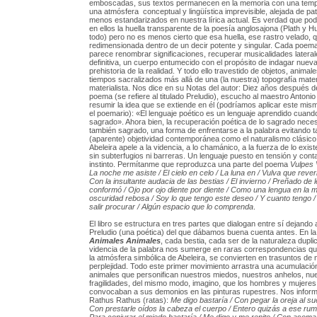
emboscadas, sus textos permanecen en la memoria con una tempe
una atmósfera conceptual y lingüística imprevisible, alejada de p
menos estandarizados en nuestra lírica actual. Es verdad que po
en ellos la huella transparente de la poesía anglosajona (Plath y 
todo) pero no es menos cierto que esa huella, ese rastro velado, 
redimensionada dentro de un decir potente y singular. Cada poema
parece renombrar significaciones, recuperar musicalidades laterale
definitiva, un cuerpo entumecido con el propósito de indagar nuev
prehistoria de la realidad. Y todo ello travestido de objetos, animal
tiempos sacralizados más allá de una (la nuestra) topografía mater
materialista. Nos dice en su Notas del autor: Diez años después de
poema (se refiere al titulado Preludio), escucho al maestro Anto
resumir la idea que se extiende en él (podríamos aplicar este mis
el poemario): «El lenguaje poético es un lenguaje aprendido cuand
sagrado». Ahora bien, la recuperación poética de lo sagrado nece
también sagrado, una forma de enfrentarse a la palabra evitando ta
(aparente) objetividad contemporánea como el naturalismo clásico
Abeleira apele a la videncia, a lo chamánico, a la fuerza de lo exist
sin subterfugios ni barreras. Un lenguaje puesto en tensión y cont
instinto. Permítanme que reproduzca una parte del poema
Vulpes 
La noche me asiste / El cielo en celo / La luna en / Vulva que rever
Con la insultante audacia de las bestias / El invierno / Preñado de l
conformó / Ojo por ojo diente por diente / Como una lengua en la m
oscuridad rebosa / Soy lo que tengo este deseo / Y cuanto tengo 
salir procurar / Algún espacio que lo comprenda
.
El libro se estructura en tres partes que dialogan entre sí dejando 
Preludio (una poética) del que dábamos buena cuenta antes. En la
Animales Animales
, cada bestia, cada ser de la naturaleza dupli
videncia de la palabra nos sumerge en raras correspondencias q
la atmósfera simbólica de Abeleira, se convierten en trasuntos de 
perplejidad. Todo este primer movimiento arrastra una acumulació
animales que personifican nuestros miedos, nuestros anhelos, nu
fragilidades, del mismo modo, imagino, que los hombres y mujeres d
convocaban a sus demonios en las pinturas rupestres. Nos inform
Rathus Rathus (ratas):
Me digo bastaría / Con pegar la oreja al sue
Con prestarle oídos la cabeza el cuerpo / Entero quizás a ese rum