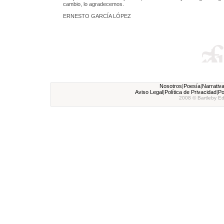
cambio, lo agradecemos.
ERNESTO GARCÍA LÓPEZ
Nosotros
|
Poesía
|
Narrativ
Aviso Legal
|
Política de Privacidad
|
Po
2008 © Bartleby Ed