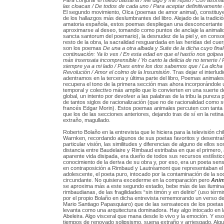
Para conjurar el miedo bastaría / Me digo y me repito / Con asoma
las cloacas / De todos de cada uno / Para aceptar definitivamente
El segundo movimiento, Olca (poemas de amor animal), constituye 
de los hallazgos más deslumbrantes del libro. Alejado de la tradició
amatoria española, estos poemas despliegan una desconcertante
aproximarse al deseo, tomando como puntos de anclaje la animalid
sancta santorum del poemario), la desnudez de la piel y, en conso
resto de la obra, la sacralidad resguardada en las heridas del cue
son los poemas
De una a otra albada y Suite de la dicha cuyo fina
continuación: Ya lo ves / En esta edad en que el hastío nos golpea
más insensata incomprensible / Yo canto la delicia de no tenerte / 
siempre ya a mi lado / Pues entre los dos sabemos que / La dicha
Revolución / Amor el colmo de la Insumisión
. Tras dejar el interlu
adentramos en la tercera y última parte del libro, Poemas animale
recupera el tono de la primera sección mas ahora incorporándole 
temporal y colectivo más amplio que lo convierten en una suerte d
global, un intento por devolver a las palabras de la tribu la pureza
de tantos siglos de racionalización (que no de racionalidad como su
francés Edgar Morin). Estos poemas animales percuten con tanta
que los de las secciones anteriores, dejando tras de sí en la retina
extraño, magullado.
Roberto Bolaño en la entrevista que le hiciera para la televisión chi
Warnken, recordando algunos de sus poetas favoritos y desentra
particular visión, las similitudes y diferencias de alguno de ellos so
distancia entre Baudelaire y Rimbaud estribaba en que el primero,
aparente vida disipada, era dueño de todos sus recursos estilísti
conocimiento de la deriva de su obra y, por eso, era un poeta sens
en contraposición a Rimbaud y Lautréamont que representaban el 
adolescente, el poeta puro, intocado por la contaminación de la so
circundante. No quisiera excederme en la comparación pero
Anim
se aproxima más a este segundo estadio, bebe más de las ilumin
rimbaudianas, de las fragilidades “sin timón y en delirio” (uso térmi
por el propio Bolaño en dicha entrevista rememorando un verso de
Mario Santiago Papasquiaro) que de las sensateces de los poetas
levanta como una arquitectura dominadora. Hay algo intocado en l
Abeleira. Algo visceral que mana desde lo vivo y la emoción. Y eso
tiempos de renovado solipsismo, suena extraño y arriesgado. Algu