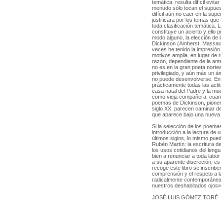
temática: resulta difícil evit
menudo sólo tocan el supues
difícil aún no caer en la supe
justificara por los temas que 
toda clasificación temática. 
constituye un acierto y ello
modo alguno, la elección de 
Dickinson (Amherst, Massach
veces he tenido la impresión
motivos amplia, en lugar de r
razón, dependiente de la ante
no es en la gran poeta norte
privilegiado, y aún más un ám
no puede desenvolverse. En
prácticamente todas las actit
casa natal del Padre y la mu
como vieja compañera, cuand
poemas de Dickinson, pionera
siglo XX, parecen caminar de 
que aparece bajo una nueva l
Si la selección de los poema
introducción a la lectura de
últimos siglos, lo mismo pued
Rubén Martín: la escritura d
los usos cotidianos del lengu
bien a renunciar a toda labor
a su aparente discreción, e
recoge este libro se inscriben
comprensión y el respeto a l
radicalmente contemporánea. 
nuestros deshabitados ojos»
JOSÉ LUIS GÓMEZ TORÉ