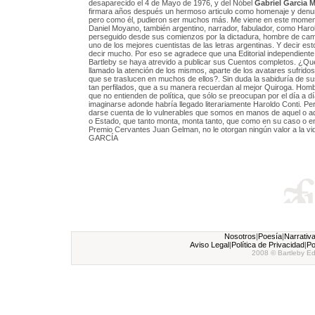
desaparecido el 4 de Mayo de 1976, y del Nóbel
Gabriel García 
firmara años después un hermoso articulo como homenaje y denun
pero como él, pudieron ser muchos más. Me viene en este momen
Daniel Moyano, también argentino, narrador, fabulador, como Haro
perseguido desde sus comienzos por la dictadura, hombre de cam
uno de los mejores cuentistas de las letras argentinas. Y decir esto 
decir mucho. Por eso se agradece que una Editorial independient
Bartleby se haya atrevido a publicar sus Cuentos completos. ¿Q
llamado la atención de los mismos, aparte de los avatares sufridos 
que se traslucen en muchos de ellos?. Sin duda la sabiduría de su
tan perfilados, que a su manera recuerdan al mejor Quiroga. Ho
que no entienden de política, que sólo se preocupan por el día a día..
imaginarse adonde habría llegado literariamente Haroldo Conti. Pe
darse cuenta de lo vulnerables que somos en manos de aquel o aq
o Estado, que tanto monta, monta tanto, que como en su caso o en 
Premio Cervantes Juan Gelman, no le otorgan ningún valor a la vi
GARCÍA
Nosotros
|
Poesía
|
Narrativ
Aviso Legal
|
Política de Privacidad
|
Po
2008 © Bartleby Ed