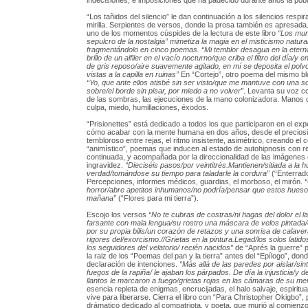
indecisiones, e imposiciones que ha padecido durante años la pobl
“Los tañidos del silencio” le dan continuación a los silencios respir
mirilla. Serpientes de versos, donde la prosa también es apresada
uno de los momentos cúspides de la lectura de este libro
“Los mur
sepulcro de la nostalgia” mimetiza la magia en el misticismo natural
fragmentándolo en cinco poemas. “Mi temblor desagua en la etern
brillo de un alfiler en el vacío nocturno/que criba el filtro del día/y 
de gris reposo/aire suavemente agitado, en mí se deposita el polvo
vistas a la capilla en ruinas”
En “Cortejo”, otro poema del mismo bl
“Yo, que ante ellos atisbé sin ser visto/que me mantuve con una so
sobre/el borde sin pisar, por miedo a no volver”
. Levanta su voz co
de las sombras, las ejecuciones de la mano colonizadora. Manos
culpa, miedo, humillaciones, éxodos.
“Prisionettes” está dedicado a todos los que participaron en el ex
cómo acabar con la mente humana en dos años, desde el preciosi
tembloroso entre rejas, el ritmo insistente, asimétrico, creando el 
“animístico”, poemas que inducen al estado de autohipnosis con re
continuada, y acompañada por la direccionalidad de las imágenes 
ingravidez.
“Dieciséis pasos/por veintitrés.Mantienen/sitiada a la 
verdad/tomándose su tiempo para taladarle la cordura”
(“Enterrado
Percepciones, informes médicos, guardias, el morboso, el mirón.
horror/abre apetitos inhumanos/no podría/pensar que estos hueso
mañana”
(“Flores para mi tierra”).
Escojo los versos
“No te cubras de costras/ni hagas del dolor el 
farsante con mala lengua/su rostro una máscara de velos pintada/e
por su propia bilis/un corazón de retazos y una sonrisa de calaver
rigores del/exorcismo.//Grietas en la pintura.Legad/los solos latid
los seguidores del velatorio/ recién nacidos”
de “Aprés la guerre” p
la raiz de los “Poemas del pan y la tierra” antes del “Epílogo”, do
declaración de intenciones.
“Más allá de las paredes por aislar/sint
fuegos de la rapiña/ le ajaban los párpados. De día la injusticia/y 
llantos le marcaron a fuego/grietas rojas en las cámaras de su men
esencia repleta de enigmas, encrucijadas, el halo salvaje, espiritua
vive para liberarse. Cierra el libro con “Para Christopher Okigbo”
drámatico dedicado al compatriota, y poeta, que murió al comienzo