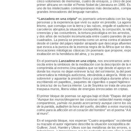
cinco volúmenes de memorias, cuatro de ensayos, y cinco de poes
primer africano en recibir el Pemio Nobel de Literatura en 1986. E
uno de los intelectuales contemporáneos más destacados, compa
grandes innovadores del lenguaje narrativo.
“Lanzadera en una cripta”
es poemario universalista con los lug
personas y la experiencia que vivió su autor en presidio. La agoní
lirismo, que comulga con la tierra y las raíces, engulle el sadismo 
carceleros abruptos,la situación sociopolítica, la corrpución, la relig
creencias y las costumbres, la tortura psicológica en los arrestos, 
y dos años de reclusión incomunicada entre cuatro paredes de p
cuadrados. La poesía se presenta como un arma contra el aislam
desde el cantar del pájaro tejedor atrapado que descarga afluentes
que evoca a la pureza de la esencia negra de la África que se de
invocaciones mitológicas clásicas.Un poemario que propone, expon
exaltación en la hendidura del alma, y su pesar.
En el poemario
Lanzadera en una cripta
, nos encontramos ante u
oscila entre la simbiosis de la meditación con la descripción de la
comprimida al extremo.Una palabra que se teje desde el apoyo en 
donde los muros no dejan entrever la luz del sol interior, la del poe
universaliza la mitología autóctona, elevándola a alegoría. Wole co
sobrevivir y aguantar la presión física y psicológica durante años d
escribiendo en papelitos,, paquetes de cigarrillos o papel higiénic
la única luz de su fuerza interior. La de Soyinka se trata de una po
traspasa muros, libera vidas de energías enroscadas en criptas.
El primer bloque de poemas se agrupa bajo el título “Etapas del pe
“Aunque los muros/desgarren las costuras raídas/del manto mági
compartimos, ya/más no puedo acercarme/y aunque cierre los oíd
de la partida, aullad/en la hora del sueño, decidles a estos muros/
colmo para la aflicción en el corazón del hombre”
en el poema “A l
al muro”.
En el segundo bloque, nos esperan “Cuatro arquetipos” occidental
su trazado el autor nigeriano describe la situación sociopolítica de
Gulliver, José, Hamlet y Ulises son las metáforas de los errores, 