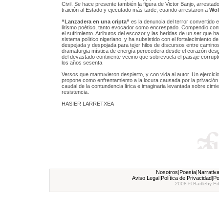
Civil. Se hace presente también la figura de Victor Banjo, arrestad
traición al Estado y ejecutado más tarde, cuando arrestaron a
Wol
“Lanzadera en una cripta”
es la denuncia del terror convertido e
lirismo poético, tanto evocador como encrespado. Compendio contr
el sufrimiento. Atributos del escozor y las heridas de un ser que h
sistema político nigeriano, y ha subsistido con el fortalecimiento d
despejada y despojada para tejer hilos de discursos entre camino
dramaturgia mística de energía perecedera desde el corazón des
del devastado continente vecino que sobrevuela el paisaje corrupt
los años sesenta.
Versos que mantuvieron despierto, y con vida al autor. Un ejercici
propone como enfrentamiento a la locura causada por la privación de
caudal de la contundencia lírica e imaginaria levantada sobre cimie
resistencia.
HASIER LARRETXEA
Nosotros
|
Poesía
|
Narrativ
Aviso Legal
|
Política de Privacidad
|
Po
2008 © Bartleby Ed