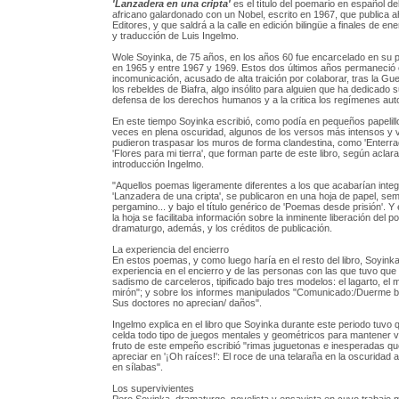
'Lanzadera en una cripta'
es el título del poemario en español del
africano galardonado con un Nobel, escrito en 1967, que publica a
Editores, y que saldrá a la calle en edición bilingüe a finales de en
y traducción de Luis Ingelmo.
Wole Soyinka, de 75 años, en los años 60 fue encarcelado en su 
en 1965 y entre 1967 y 1969. Estos dos últimos años permaneció
incomunicación, acusado de alta traición por colaborar, tras la Guer
los rebeldes de Biafra, algo insólito para alguien que ha dedicado s
defensa de los derechos humanos y a la critica los regímenes autor
En este tiempo Soyinka escribió, como podía en pequeños papelil
veces en plena oscuridad, algunos de los versos más intensos y v
pudieron traspasar los muros de forma clandestina, como 'Enterrad
'Flores para mi tierra', que forman parte de este libro, según aclara
introducción Ingelmo.
"Aquellos poemas ligeramente diferentes a los que acabarían inte
'Lanzadera de una cripta', se publicaron en una hoja de papel, sem
pergamino... y bajo el título genérico de 'Poemas desde prisión'. Y
la hoja se facilitaba información sobre la inminente liberación del p
dramaturgo, además, y los créditos de publicación.
La experiencia del encierro
En estos poemas, y como luego haría en el resto del libro, Soyink
experiencia en el encierro y de las personas con las que tuvo que tr
sadismo de carceleros, tipificado bajo tres modelos: el lagarto, el 
mirón"; y sobre los informes manipulados "Comunicado:/Duerme b
Sus doctores no aprecian/ daños".
Ingelmo explica en el libro que Soyinka durante este periodo tuvo 
celda todo tipo de juegos mentales y geométricos para mantener v
fruto de este empeño escribió "rimas juguetonas e inesperadas q
apreciar en '¡Oh raíces!': El roce de una telaraña en la oscuridad
en sílabas".
Los supervivientes