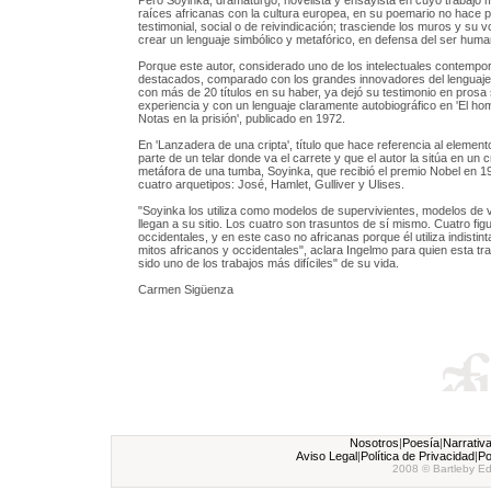
Pero Soyinka, dramaturgo, novelista y ensayista en cuyo trabajo 
raíces africanas con la cultura europea, en su poemario no hace 
testimonial, social o de reivindicación; trasciende los muros y su 
crear un lenguaje simbólico y metafórico, en defensa del ser huma
Porque este autor, considerado uno de los intelectuales contemp
destacados, comparado con los grandes innovadores del lenguaje 
con más de 20 títulos en su haber, ya dejó su testimonio en prosa
experiencia y con un lenguaje claramente autobiográfico en 'El ho
Notas en la prisión', publicado en 1972.
En 'Lanzadera de una cripta', título que hace referencia al elemen
parte de un telar donde va el carrete y que el autor la sitúa en un 
metáfora de una tumba, Soyinka, que recibió el premio Nobel en 198
cuatro arquetipos: José, Hamlet, Gulliver y Ulises.
"Soyinka los utiliza como modelos de supervivientes, modelos de 
llegan a su sitio. Los cuatro son trasuntos de sí mismo. Cuatro fig
occidentales, y en este caso no africanas porque él utiliza indistin
mitos africanos y occidentales", aclara Ingelmo para quien esta tr
sido uno de los trabajos más difíciles" de su vida.
Carmen Sigüenza
Nosotros
|
Poesía
|
Narrativ
Aviso Legal
|
Política de Privacidad
|
Po
2008 © Bartleby Ed