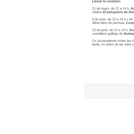
Llenar tu nombre
).
31 de mayo, de 12 a 14 h,
A
relatos
El peluquero de Dio
6 de junio, de 12 a 14 h y de
último libro de poemas:
Lose
13 de junio, de 12 a 14 h,
Xo
castellano-gallego de
Anima
Os aconsejamos evitar las hor
tarde, no antes de las siete y