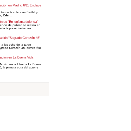
ación en Madrid 6/11 Enclave
ector de la colección Bartleby
ra,
Cris ...
ón de "En legítima defensa"
encia de público se realizó en
ada la presentación en
tación "Sagrado Corazón 45"
 a las ocho de la tarde
grado Corazón 45,
primer títul
ación en La Buena Vida
drid, en la Librería La Buena
, la primera obra del actor y