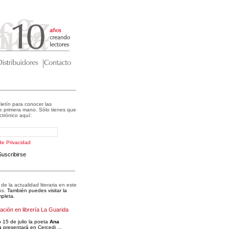
letín para conocer las
 primera mano. Sólo tienes que
ectrónico aquí:
 de Privacidad
Suscribirse
e la actualidad literaria en este
os.
También puedes visitar la
pleta.
ción en librería La Guarida
 15 de julio la poeta
Ana
s
presentará en Cercedi ...