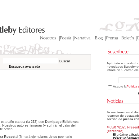
Buscar
Apúntate a nuestro bo
Búsqueda avanzada
novedades Bartleby de
introducir tu correo el
Acepto la
Política
Te mantenemos al día d
resumen de destacad
sección de prensa com
este año caseta (la
272
) con
Demipage Ediciones
o). Nuestros autores firmarán (y sufrirán el calor del
# 05/07/2023 Presenta
nte orden:
(cercedilla)
El próximo sábado
a Rossetti
(firmará ejemplares de su poemario
Pérez Cañamare