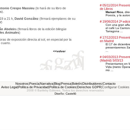
# 05/11/2014 Present
ntonio Crespo Massieu
(lo hará de su libro de
de Libros
s
).
Manuel Rico
, dir
Poesía, y la auto
 19 a 21 h,
David González
(firmará ejemplares de su
# 19/06/2014 2ª edici
r
)
Con una gran aflu
el café La Canton
án Abeleir
a (firmará libros de la edición bilingüe
Tarragona ...
les Animales
)
# 17/12/2013 Presen
as de exposición directa al sol, en especial por la
en Madrid
 cuarto.
El 17 de diciembre
presentaremos
Sa
...
<<volver
# 04/03/2013 Present
(Madrid) 5/03/13
Presentamos en Ma
Vida (metro Ópera)
mú ...
Nosotros
|
Poesía
|
Narrativa
|
Blog
|
Prensa
|
Boletín
|
Distribuidores
|
Contacto
Aviso Legal
|
Política de Privacidad
|
Política de Cookies
|
Derechos GDPR
|
Configurar Cookies
2008 © Bartleby Editores. Todos los derechos reservados
Diseño: Castelló