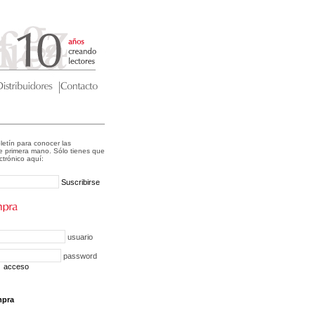
letín para conocer las
 primera mano. Sólo tienes que
ectrónico aquí:
Suscribirse
usuario
password
acceso
mpra