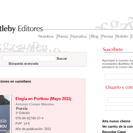
Buscar
Apúntate a nuestro bo
Búsqueda avanzada
novedades Bartleby de
introducir tu correo el
ciones en castellano
Elegía en Portbou (Mayo 2011)
Antonio Crespo Massieu
Poesía
1ª Edición
978-84-92799-37-4
Alta nuevo cliente
PVP: 14 €
Ver carrito de la co
Año de publicación: 2011
Recordar Clave