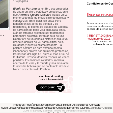
184 páginas
Condiciones de Co
Elegía en Portbou
es un libro estremecedor,
de una gran altura estética y emocional, en el
que
Antonio Crespo Massieu
indaga en la
memoria de más de medio siglo de derrotas y
esperanzas. En el dolor, sin duda. Pero
Te mantenemos al día d
también en los actos de bondad y de
resumen de destacad
resistencia. El poema es espacio de acogida,
sección de prensa com
de salvación de tanta vida aniquilada. En su
afán de totalidad pretende ser testamento
erca
# REVISTA DIGITAL 
personal y colectivo, levantar acta de una
noviembre de 2011
biografía y de un espacio histórico: el que va
Con la excusa de
desde la derrota del 39 hasta el final de la
confluencia de la t
dictadura y nuestro mismo presente. La
q ...
palabra nombra en este extenso poema,
inacabado y abierto por su misma pretensión,
las heridas del siglo XX, quizá el más cruel de
la Historia. Crespo Massieu rescata las voces
perdidas, los nombres olvidados, mediata
acerca de la vida y la muerte y nos sitúa ante
la indecible belleza que se contempla desde el
blanco cementerio de Portbou.
<<volver al catálogo
más información>>
Nosotros
|
Poesía
|
Narrativa
|
Blog
|
Prensa
|
Boletín
|
Distribuidores
|
Contacto
Aviso Legal
|
Política de Privacidad
|
Política de Cookies
|
Derechos GDPR
|
Configurar Cookies
2008 © Bartleby Editores. Todos los derechos reservados