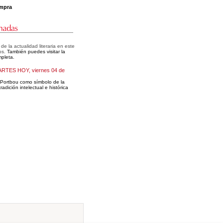
mpra
e la actualidad literaria en este
os.
También puedes visitar la
pleta.
ARTES HOY, viernes 04 de
 Portbou como símbolo de la
radición intelectual e histórica