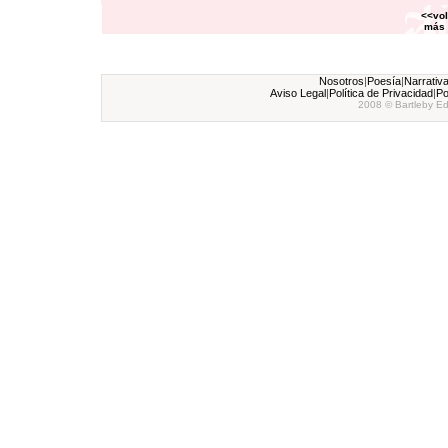
<<vol
más 
Nosotros
|
Poesía
|
Narrativ
Aviso Legal
|
Política de Privacidad
|
Po
2008 © Bartleby Ed