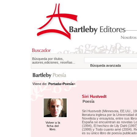
Búsqueda por títulos,
autores,ediciones, reseñas...
Búsqueda avanzada
Viene de:
Portada
>
Poesía
>
Siri Hustvedt
Poesía
Siri Hustvedt (Minnesota, EE.UU., 19
literatura inglesa por la Universidad 
Novelista y ensayista, entre sus libr
España se encuentran as novelas L
Volver a la
(1994), El hechizo de Lily Dahl (1997
ficha del
libro.
(1999) y Todo cuanto amé (2004). Re
es su único libro de poesía publicad