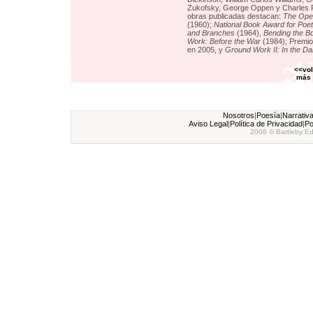
Zukofsky, George Oppen y Charles R
obras publicadas destacan:
The Open
(1960);
National Book Award for Poet
and Branches
(1964),
Bending the B
Work: Before the War
(1984); Premio
en 2005, y
Ground Work II: In the D
<<vol
más 
Nosotros
|
Poesía
|
Narrativ
Aviso Legal
|
Política de Privacidad
|
Po
2008 © Bartleby Ed