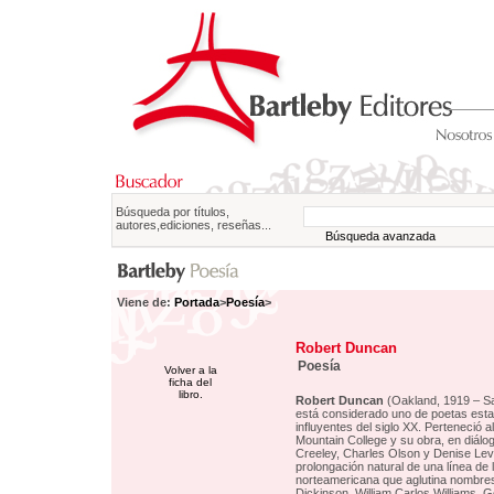
Búsqueda por títulos,
autores,ediciones, reseñas...
Búsqueda avanzada
Viene de:
Portada
>
Poesía
>
Robert Duncan
Poesía
Volver a la
ficha del
libro.
Robert Duncan
(Oakland, 1919 – Sa
está considerado uno de poetas es
influyentes del siglo XX. Perteneció a
Mountain College y su obra, en diálo
Creeley, Charles Olson y Denise Lev
prolongación natural de una línea de 
norteamericana que aglutina nombre
Dickinson, William Carlos Williams, G