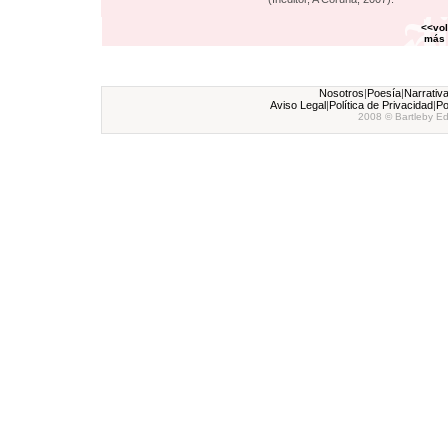
<<vol
más 
Nosotros
|
Poesía
|
Narrativ
Aviso Legal
|
Política de Privacidad
|
Po
2008 © Bartleby Ed