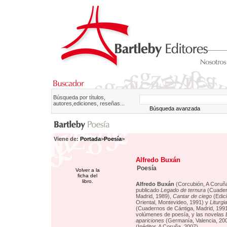
Búsqueda por títulos,
autores,ediciones, reseñas...
Búsqueda avanzada
Viene de:
Portada
>
Poesía
>
Alfredo Buxán
Poesía
Volver a la
ficha del
libro.
Alfredo Buxán
(Corcubión, A Coruña
publicado
Legado de ternura
(Cuader
Madrid, 1989),
Cantar de ciego
(Edic
Oriental, Montevideo, 1991) y
Liturgi
(Cuadernos de Cántiga, Madrid, 1991)
volúmenes de poesía, y las novelas
apariciones
(Germanía, Valencia, 20
(Inéditor, A Coruña, 2007).