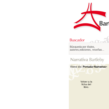
Búsqueda por títulos,
autores,ediciones, reseñas...
Viene de:
Portada
>
Narrativa
>
Volver a la
ficha del
libro.