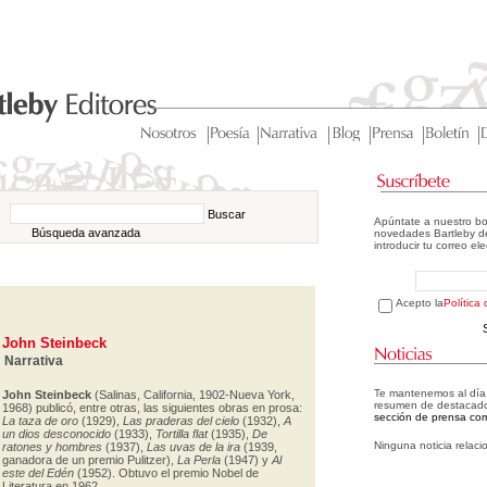
Buscar
Apúntate a nuestro bo
Búsqueda avanzada
novedades Bartleby de
introducir tu correo el
Acepto la
Política
John Steinbeck
Narrativa
Te mantenemos al día d
John Steinbeck
(Salinas, California, 1902-Nueva York,
resumen de destacad
1968) publicó, entre otras, las siguientes obras en prosa:
sección de prensa com
La taza de oro
(1929),
Las praderas del cielo
(1932),
A
un dios desconocido
(1933),
Tortilla flat
(1935),
De
Ninguna noticia relaci
ratones y hombres
(1937),
Las uvas de la ira
(1939,
ganadora de un premio Pulitzer),
La Perla
(1947) y
Al
este del Edén
(1952). Obtuvo el premio Nobel de
Literatura en 1962.