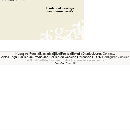
<<volver al catálogo
más información>>
Nosotros
|
Poesía
|
Narrativa
|
Blog
|
Prensa
|
Boletín
|
Distribuidores
|
Contacto
Aviso Legal
|
Política de Privacidad
|
Política de Cookies
|
Derechos GDPR
|
Configurar Cookies
2008 © Bartleby Editores. Todos los derechos reservados
Diseño: Castelló