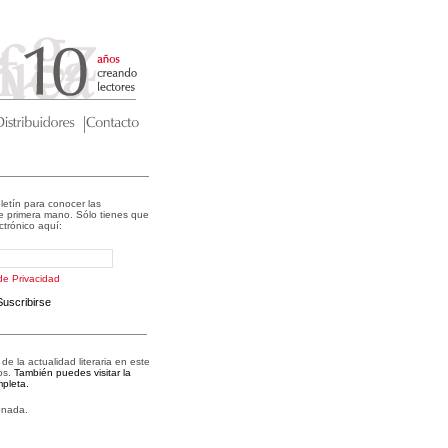
letín para conocer las
 primera mano. Sólo tienes que
ectrónico aquí:
 de Privacidad
Suscribirse
e la actualidad literaria en este
os.
También puedes visitar la
pleta.
onada.