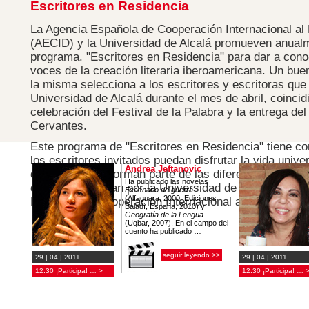
Escritores en Residencia
La Agencia Española de Cooperación Internacional al 
(AECID) y la Universidad de Alcalá promueven anualm
programa. "Escritores en Residencia" para dar a con
voces de la creación literaria iberoamericana. Un bu
la misma selecciona a los escritores y escritoras que 
Universidad de Alcalá durante el mes de abril, coincid
celebración del Festival de la Palabra y la entrega de
Cervantes.
Este programa de "Escritores en Residencia" tiene co
los escritores invitados puedan disfrutar la vida univer
Andrea Jeftanovic
que escriben y forman parte de las diferentes actividad
Ha publicado las novelas
que se programan por la Universidad de Alcalá y por 
Escenario de guerra
(Alfaguara, 2000; Ediciones
Española de Cooperación Internacional al Desarrollo 
Baladí, España, 2010) y
Geografía de la Lengua
(Uqbar, 2007). En el campo del
cuento ha publicado …
seguir leyendo >>
29 | 04 | 2011
29 | 04 | 2011
12:30 ¡Participa! … >
12:30 ¡Participa! … 